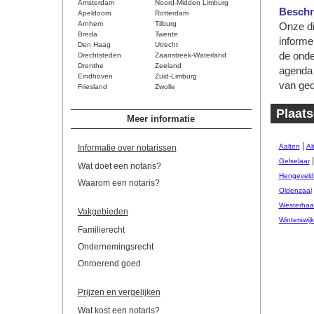
Amsterdam
Noord-Midden Limburg
Beschri
Apeldoorn
Rotterdam
Arnhem
Tilburg
Onze di
Breda
Twente
informe
Den Haag
Utrecht
de onde
Drechtsteden
Zaanstreek-Waterland
Drenthe
Zeeland
agenda 
Eindhoven
Zuid-Limburg
van ged
Friesland
Zwolle
Plaats
Meer informatie
|
Aalten
Al
Informatie over notarissen
Gelselaar
Wat doet een notaris?
Hengeveld
Waarom een notaris?
Oldenzaal
Westerhaar
Vakgebieden
Winterswij
Familierecht
Ondernemingsrecht
Onroerend goed
Prijzen en vergelijken
Wat kost een notaris?