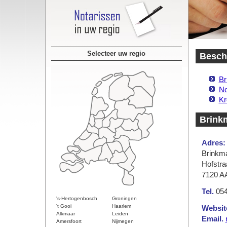
Selecteer uw regio
Beschi
Br
No
Kr
Brink
Adres:
Brinkm
Hofstra
7120 AA
Tel.
054
's-Hertogenbosch
Groningen
't Gooi
Haarlem
Websit
Alkmaar
Leiden
Email.
Amersfoort
Nijmegen