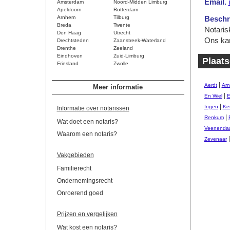
Email.
Amsterdam
Noord-Midden Limburg
Apeldoorn
Rotterdam
Arnhem
Tilburg
Beschri
Breda
Twente
Notaris
Den Haag
Utrecht
Ons kan
Drechtsteden
Zaanstreek-Waterland
Drenthe
Zeeland
Eindhoven
Zuid-Limburg
Plaats
Friesland
Zwolle
|
Aerdt
Ar
Meer informatie
|
En Wiel
E
|
Ingen
Ke
Informatie over notarissen
|
Renkum
Wat doet een notaris?
Veenendaa
Waarom een notaris?
|
Zevenaar
Vakgebieden
Familierecht
Ondernemingsrecht
Onroerend goed
Prijzen en vergelijken
Wat kost een notaris?