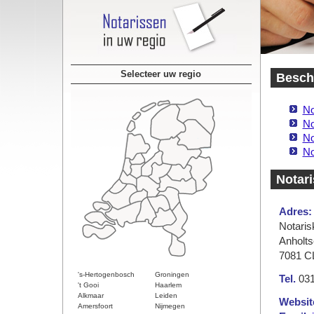
Selecteer uw regio
Beschi
No
No
No
No
Notar
Adres:
Notaris
Anholt
7081 C
's-Hertogenbosch
Groningen
Tel.
031
't Gooi
Haarlem
Alkmaar
Leiden
Websit
Amersfoort
Nijmegen