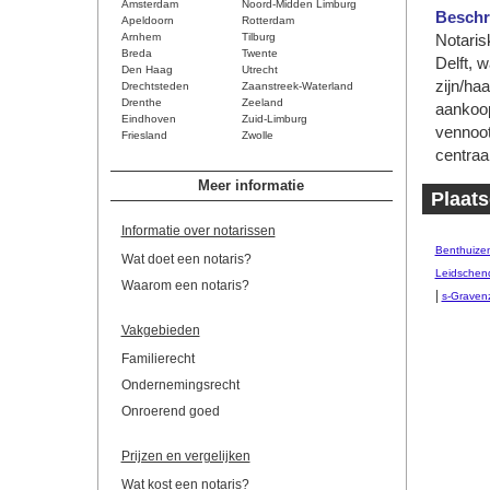
Amsterdam
Noord-Midden Limburg
Beschri
Apeldoorn
Rotterdam
Arnhem
Tilburg
Notaris
Breda
Twente
Delft, 
Den Haag
Utrecht
zijn/ha
Drechtsteden
Zaanstreek-Waterland
Drenthe
Zeeland
aankoop
Eindhoven
Zuid-Limburg
vennoot
Friesland
Zwolle
centraal
Meer informatie
Plaats
Informatie over notarissen
Benthuize
Wat doet een notaris?
Leidsche
Waarom een notaris?
|
s-Graven
Vakgebieden
Familierecht
Ondernemingsrecht
Onroerend goed
Prijzen en vergelijken
Wat kost een notaris?