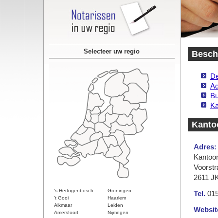
Selecteer uw regio
Beschi
De
Ad
Bu
Ka
Kanto
Adres:
Kantoor
Voorstr
2611 JK
's-Hertogenbosch
Groningen
Tel.
015
't Gooi
Haarlem
Alkmaar
Leiden
Websit
Amersfoort
Nijmegen