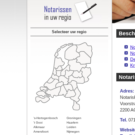
Selecteer uw regio
Beschi
No
No
De
Kr
Notari
Adres:
Notaris
Voorstr
2200 A
's-Hertogenbosch
Groningen
Tel.
071
't Gooi
Haarlem
Alkmaar
Leiden
Websit
Amersfoort
Nijmegen