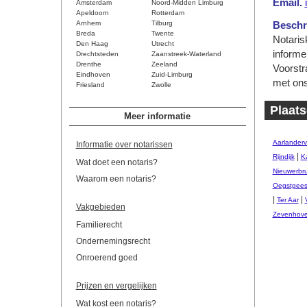
Email.
Amsterdam
Noord-Midden Limburg
Apeldoorn
Rotterdam
Arnhem
Tilburg
Beschri
Breda
Twente
Notarisk
Den Haag
Utrecht
informe
Drechtsteden
Zaanstreek-Waterland
Drenthe
Zeeland
Voorstr
Eindhoven
Zuid-Limburg
met ons
Friesland
Zwolle
Plaats
Meer informatie
Aarlander
Informatie over notarissen
|
Rijndijk
Ka
Wat doet een notaris?
Nieuwerbr
Waarom een notaris?
Oegstgees
|
|
Ter Aar
Vakgebieden
Zevenhov
Familierecht
Ondernemingsrecht
Onroerend goed
Prijzen en vergelijken
Wat kost een notaris?