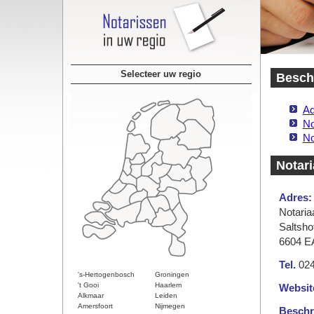
Selecteer uw regio
Beschi
Ad
No
No
Notari
Adres:
Notaria
Saltsho
6604 E
Tel.
024
's-Hertogenbosch
Groningen
't Gooi
Haarlem
Websit
Alkmaar
Leiden
Amersfoort
Nijmegen
Beschri