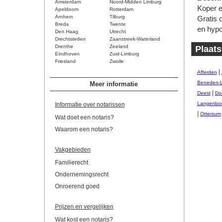
Amsterdam
Noord-Midden Limburg
Koper e
Apeldoorn
Rotterdam
Arnhem
Tilburg
Gratis 
Breda
Twente
en hypo
Den Haag
Utrecht
Drechtsteden
Zaanstreek-Waterland
Drenthe
Zeeland
Plaats
Eindhoven
Zuid-Limburg
Friesland
Zwolle
|
Afferden
Beneden-
Meer informatie
|
Deest
Do
Langenbo
Informatie over notarissen
|
Ottersum
Wat doet een notaris?
Waarom een notaris?
Vakgebieden
Familierecht
Ondernemingsrecht
Onroerend goed
Prijzen en vergelijken
Wat kost een notaris?